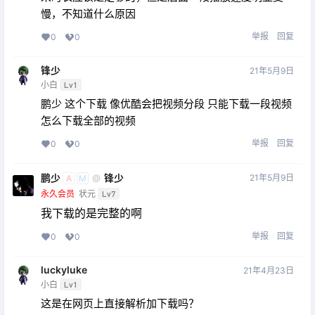
慢，不知道什么原因
举报
回复
0
0
锋少
21年5月9日
小白
Lv1
鹏少 这个下载 像优酷会把视频分段 只能下载一段视频
怎么下载全部的视频
举报
回复
0
0
鹏少
锋少
21年5月9日
@
A
M
永久会员
状元
Lv7
我下载的是完整的啊
举报
回复
0
0
luckyluke
21年4月23日
小白
Lv1
这是在网页上直接解析加下载吗？