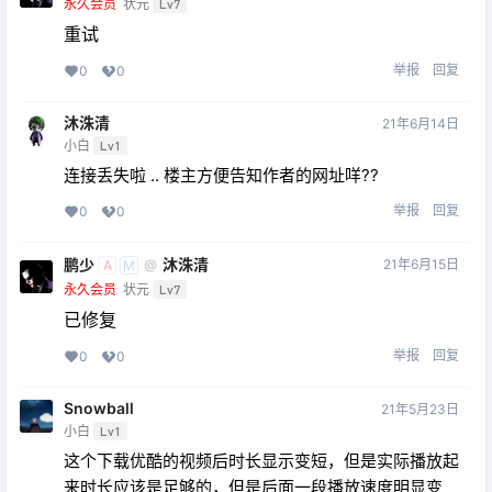
永久会员
状元
Lv7
重试
举报
回复
0
0
沐洙清
21年6月14日
小白
Lv1
连接丢失啦 .. 楼主方便告知作者的网址咩??
举报
回复
0
0
鹏少
沐洙清
21年6月15日
@
A
M
永久会员
状元
Lv7
已修复
举报
回复
0
0
Snowball
21年5月23日
小白
Lv1
这个下载优酷的视频后时长显示变短，但是实际播放起
来时长应该是足够的，但是后面一段播放速度明显变