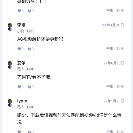
感谢分享！！！
举报
回复
0
0
李刚
23年4月30日
小白
Lv1
AG视频解析还要更新吗
举报
回复
0
0
艾尔
22年6月18日
路人
Lv0
芒果TV看不了哦。
举报
回复
0
0
lynlo
22年1月25日
路人
Lv0
鹏少，下载腾讯视频时无法匹配到视频vid值是什么情
况
举报
回复
0
0