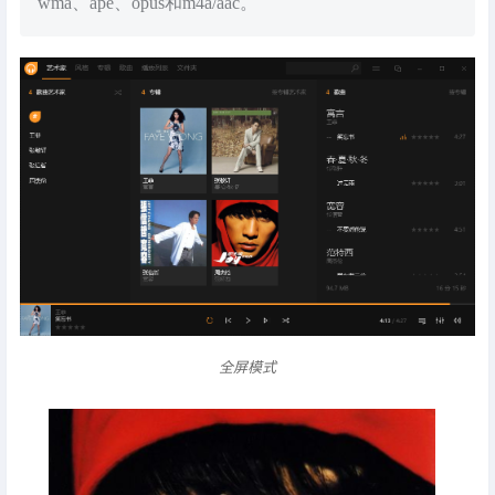
wma、ape、opus和m4a/aac。
全屏模式