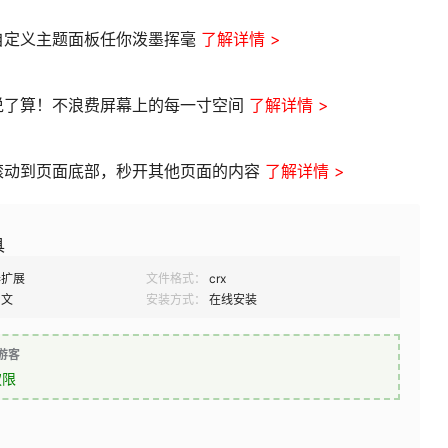
自定义主题面板任你泼墨挥毫
了解详情 >
说了算！不浪费屏幕上的每一寸空间
了解详情 >
滚动到页面底部，秒开其他页面的内容
了解详情 >
具
器扩展
文件格式：
crx
中文
安装方式：
在线安装
游客
权限