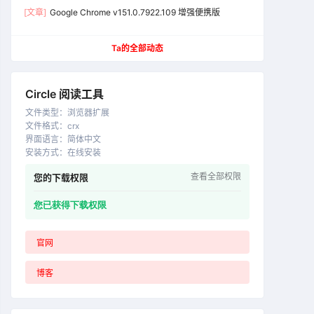
[文章]
Google Chrome v151.0.7922.109 增强便携版
Ta的全部动态
Circle 阅读工具
文件类型
：
浏览器扩展
文件格式
：
crx
界面语言
：
简体中文
安装方式
：
在线安装
查看全部权限
您的下载权限
您已获得下载权限
官网
博客