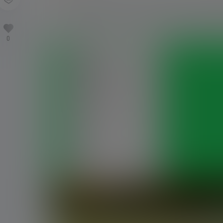
一款为 Spotify、iTunes、Music Center
支持自动同步播放进度！支持同名同人不同曲
0