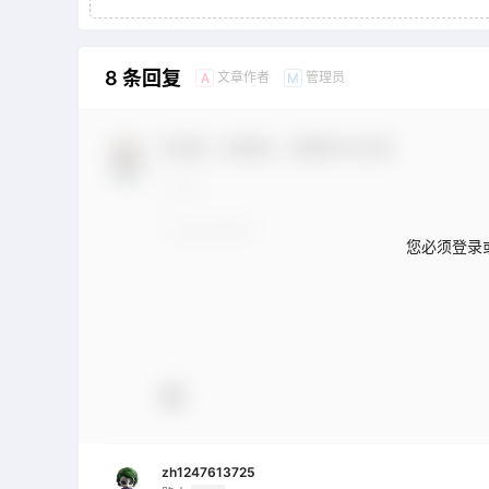
8 条回复
文章作者
管理员
A
M
欢迎您，新朋友，感谢参与互动！
您必须登录
zh1247613725