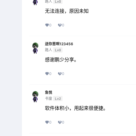
路人
Lv0
无法连接，原因未知
0
0
送你葱啊123456
路人
Lv0
感谢鹏少分享。
0
0
鱼悦
书童
Lv2
软件体积小，用起来很便捷。
0
0