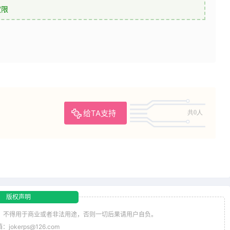
权限
给TA支持
共0人
版权声明
，不得用于商业或者非法用途，否则一切后果请用户自负。
jokerps@126.com