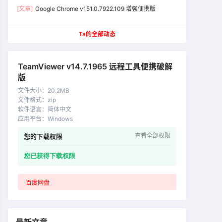
[文章]
Google Chrome v151.0.7922.109 增强便携版
Ta的全部动态
TeamViewer v14.7.1965 远程工具便携破解
版
文件大小
：
20.2MB
文件格式
：
zip
软件语言
：
简体中文
应用平台
：
Windows
查看全部权限
您的下载权限
您已获得下载权限
百度网盘