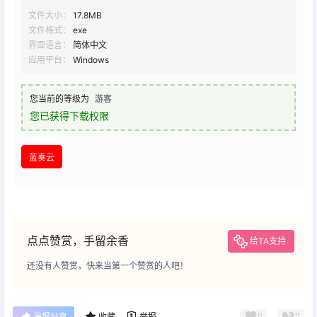
文件大小：
17.8MB
文件格式：
exe
界面语言：
简体中文
应用平台：
Windows
您当前的等级为
游客
您已获得下载权限
蓝奏云
点点赞赏，手留余香
给TA支持
还没有人赞赏，快来当第一个赞赏的人吧！
0
0
海报分享
收藏
举报