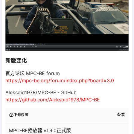
新版变化
官方论坛 MPC-BE forum
https://mpc-be.org/forum/index.php?board=3.0
Aleksoid1978/MPC-BE · GitHub
https://github.com/Aleksoid1978/MPC-BE
查看
下载权限
MPC-BE播放器 v1.9.0正式版