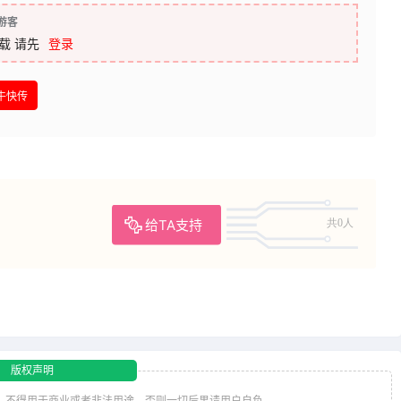
游客
载
请先
登录
牛快传
给TA支持
共0人
版权声明
，不得用于商业或者非法用途，否则一切后果请用户自负。