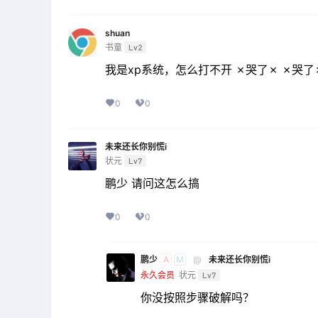
shuan
书童
Lv2
我是xp系统，怎么打不开 ✗哭了✗ ✗哭了
0
0
未来还长你别慌i
状元
Lv7
鹏少 请问这怎么搞
0
0
鹏少
@
未来还长你别慌i
A
M
永久会员
状元
Lv7
你没按照步骤破解吗？