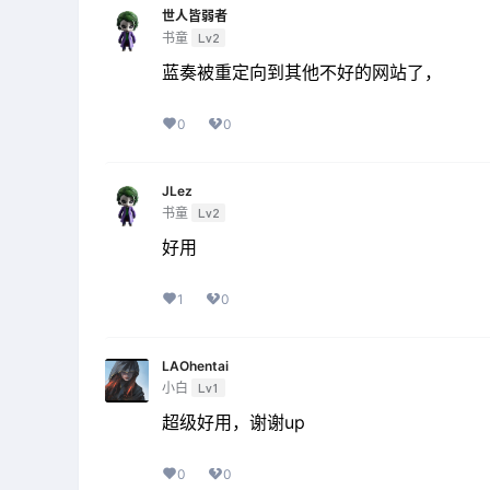
世人皆弱者
书童
Lv2
蓝奏被重定向到其他不好的网站了，
0
0
JLez
书童
Lv2
好用
1
0
LAOhentai
小白
Lv1
超级好用，谢谢up
0
0