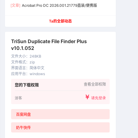
[文章]
Acrobat Pro DC 2026.001.21779直装/便携版
Ta的全部动态
TriSun Duplicate File Finder Plus
v10.1.052
文件大小
：
248KB
文件格式
：
zip
界面语言
：
简体中文
应用平台
：
windows
查看全部权限
您的下载权限
￥
游客
请先登录
百度网盘
奶牛快传