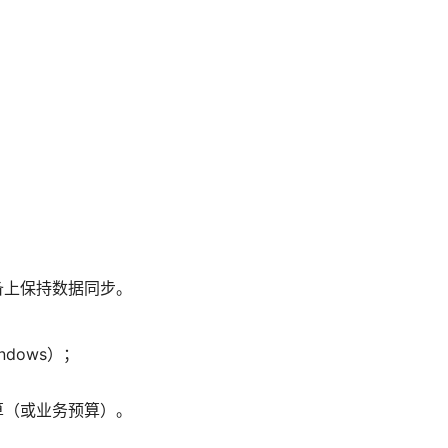
ac 设备上保持数据同步。
indows）；
算（或业务预算）。