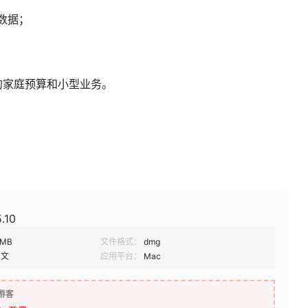
的数据；
的家庭预算和小型业务。
.10
4MB
文件格式：
dmg
中文
应用平台：
Mac
游客