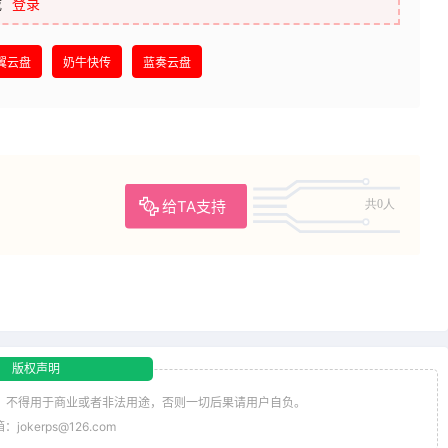
载
登录
翼云盘
奶牛快传
蓝奏云盘
给TA支持
共0人
版权声明
，不得用于商业或者非法用途，否则一切后果请用户自负。
jokerps@126.com