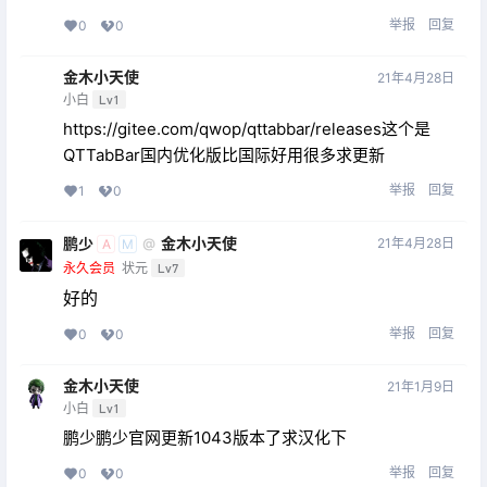
举报
回复
0
0
金木小天使
21年4月28日
小白
Lv1
https://gitee.com/qwop/qttabbar/releases这个是
QTTabBar国内优化版比国际好用很多求更新
举报
回复
1
0
鹏少
金木小天使
21年4月28日
@
A
M
永久会员
状元
Lv7
好的
举报
回复
0
0
金木小天使
21年1月9日
小白
Lv1
鹏少鹏少官网更新1043版本了求汉化下
举报
回复
0
0