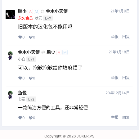
鹏少
金木小天使
21年1月9日
@
A
M
永久会员
状元
Lv7
旧版本的汉化包不能用吗
举报
回复
0
0
金木小天使
鹏少
21年1月18日
@
A
M
小白
Lv1
可以，抱歉抱歉给你填麻烦了
举报
回复
0
0
鱼悦
20年12月14日
书童
Lv2
一款简洁方便的工具，还非常轻便
举报
回复
0
0
Copyright © 2026
JOKER.PS