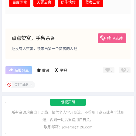
百度网盘
天翼云盘
奶牛快传
蓝奏云盘
点点赞赏，手留余香
给TA支持
还没有人赞赏，快来当第一个赞赏的人吧！
0
0
海报分享
收藏
举报
QTTabBar
版权声明
所有资源均来自于网络，仅供个人学习交流，不得用于商业或者非法用
途，否则一切后果请用户自负。
联系邮箱：jokerps@126.com