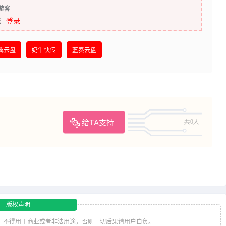
游客
载
登录
翼云盘
奶牛快传
蓝奏云盘
给TA支持
共0人
版权声明
，不得用于商业或者非法用途，否则一切后果请用户自负。