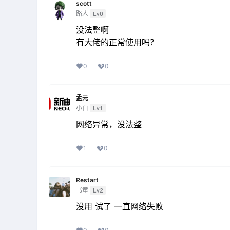
scott
路人
Lv0
没法整啊
有大佬的正常使用吗？
0
0
孟元
小白
Lv1
网络异常，没法整
1
0
Restart
书童
Lv2
没用 试了 一直网络失败