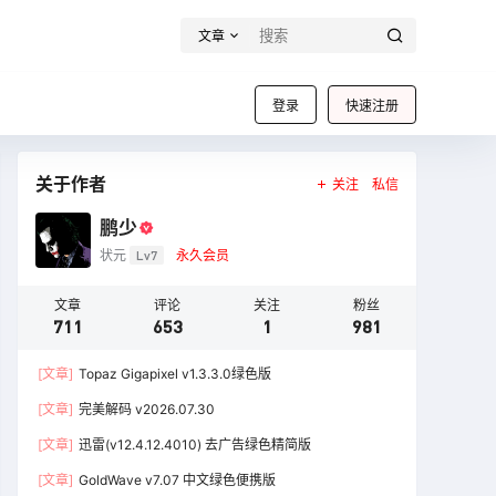
文章
登录
快速注册
关于作者
关注
私信
鹏少
状元
Lv7
永久会员
文章
评论
关注
粉丝
711
653
1
981
[文章]
Topaz Gigapixel v1.3.3.0绿色版
[文章]
完美解码 v2026.07.30
[文章]
迅雷(v12.4.12.4010) 去广告绿色精简版
[文章]
GoldWave v7.07 中文绿色便携版