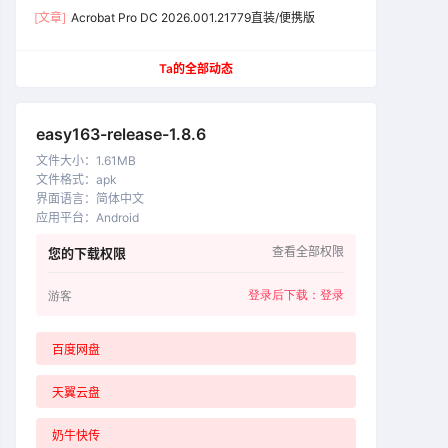
[文章]
Acrobat Pro DC 2026.001.21779直装/便携版
Ta的全部动态
easy163-release-1.8.6
文件大小
：
1.61MB
文件格式
：
apk
界面语言
：
简体中文
应用平台
：
Android
查看全部权限
您的下载权限
登录后下载：
登录
游客
百度网盘
天翼云盘
奶牛快传