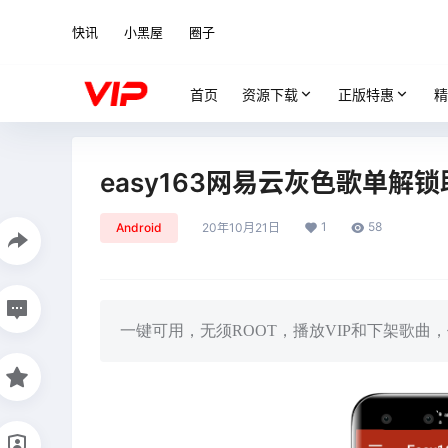
快讯
小黑屋
圈子
首页
资源下载
正版特惠
精
easy163网易云灰色歌单解
1
58
Android
20年10月21日
一键可用，无须ROOT，播放VIP和下架歌