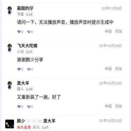
最靓的仔
20年11月8日
书童
Lv2
请问一下，无法播放声音，播放声音时提示生成中
举报
回复
0
0
飞天大陀螺
20年10月28日
小白
Lv1
谢谢鹏少分享
举报
回复
0
0
熏大羊
20年10月22日
路人
Lv0
又重新装了一遍，好了
举报
回复
0
0
鹏少
熏大羊
20年10月22日
@
A
M
永久会员
状元
Lv7