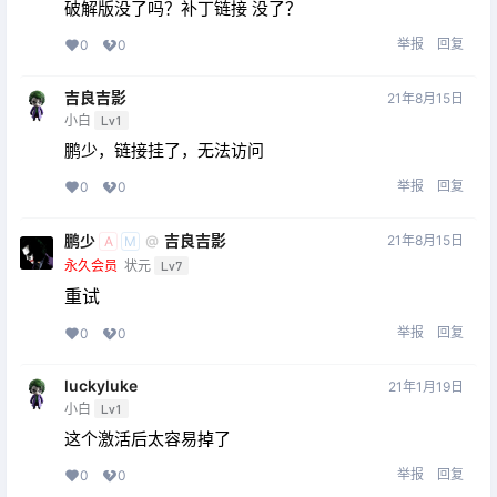
破解版没了吗？补丁链接 没了？
举报
回复
0
0
吉良吉影
21年8月15日
小白
Lv1
鹏少，链接挂了，无法访问
举报
回复
0
0
鹏少
吉良吉影
21年8月15日
@
A
M
永久会员
状元
Lv7
重试
举报
回复
0
0
luckyluke
21年1月19日
小白
Lv1
这个激活后太容易掉了
举报
回复
0
0