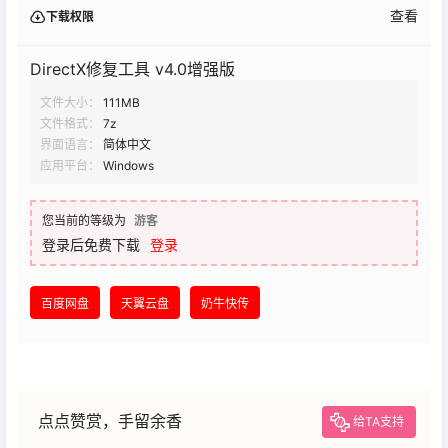
查看
下载权限
DirectX修复工具 v4.0增强版
文件大小：
111MB
文件格式：
7z
界面语言：
简体中文
应用平台：
Windows
您当前的等级为
游客
登录后免费下载
登录
百度网盘
天翼云盘
奶牛快传
点点赞赏，手留余香
给TA支持