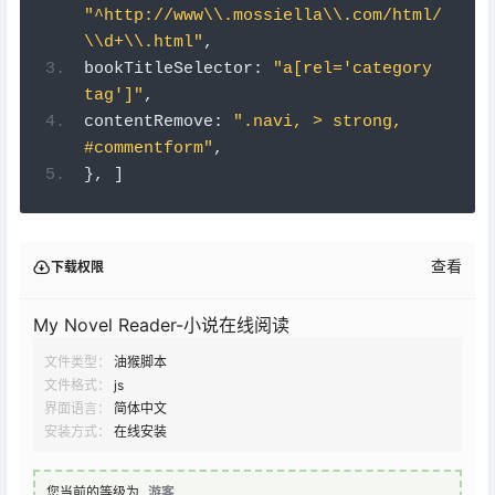
"^http://www\\.mossiella\\.com/html/
\\d+\\.html"
,
bookTitleSelector
:
"a[rel='category 
tag']"
,
contentRemove
:
".navi, > strong, 
#commentform"
,
},
]
查看
下载权限
My Novel Reader-小说在线阅读
文件类型：
油猴脚本
文件格式：
js
界面语言：
简体中文
安装方式：
在线安装
您当前的等级为
游客