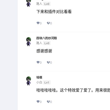
路人
Lv0
下来和插件对比看看
0
0
四块八的炒河粉
路人
Lv0
感谢感谢
0
0
培根
小白
Lv1
哇哇哇哇哇。这个特效爱了爱了。用来很
0
0