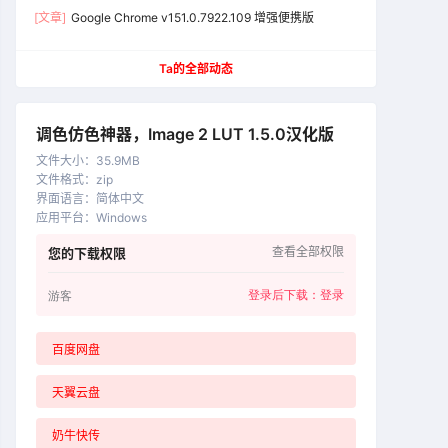
[文章]
Google Chrome v151.0.7922.109 增强便携版
Ta的全部动态
调色仿色神器，Image 2 LUT 1.5.0汉化版
文件大小
：
35.9MB
文件格式
：
zip
界面语言
：
简体中文
应用平台
：
Windows
查看全部权限
您的下载权限
登录后下载：
登录
游客
百度网盘
天翼云盘
奶牛快传