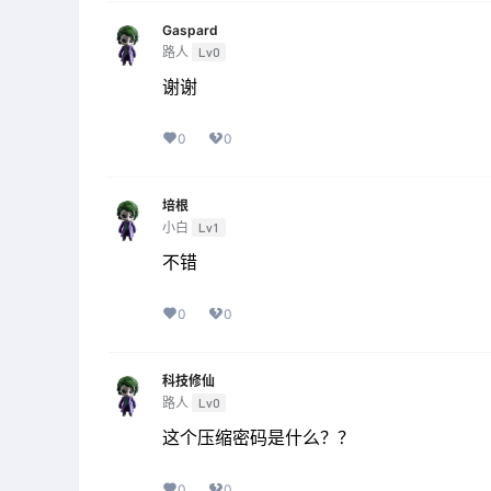
Gaspard
路人
Lv0
谢谢
0
0
培根
小白
Lv1
不错
0
0
科技修仙
路人
Lv0
这个压缩密码是什么？？
0
0