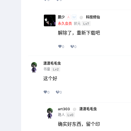
鹏少
@
科技修仙
A
M
永久会员
状元
Lv7
解除了，重新下载吧
0
0
潇潇毛毛虫
书童
Lv2
这个好
0
0
art303
@
潇潇毛毛虫
路人
Lv0
确实好东西，留个印