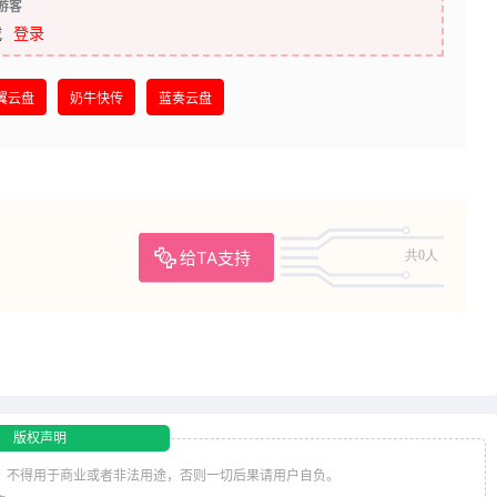
游客
载
登录
翼云盘
奶牛快传
蓝奏云盘
给TA支持
共0人
版权声明
，不得用于商业或者非法用途，否则一切后果请用户自负。