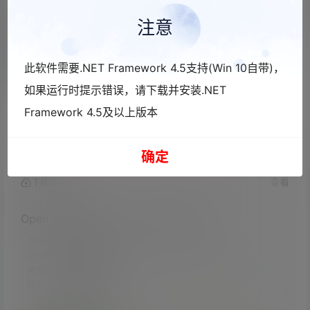
存在一些英文单词，主要分布在一些高级选项中，会用到
注意
这些高级选项的人大都认识这些单词，所以这些未能汉化
的字段基本不影响大多数人日常使用。
此软件需要.NET Framework 4.5支持(Win 10自带)，
相关地址
如果运行时提示错误，请下载并安装.NET
官网：
https://openhardwaremonitor.org/
Framework 4.5及以上版本
Github：
https://github.com/openhardwaremonitor/
确定
查看
下载权限
Open Hardware Monitor 0.96汉化版
文件大小：
505KB
文件格式：
zip
界面语言：
简体中文
应用平台：
Windows