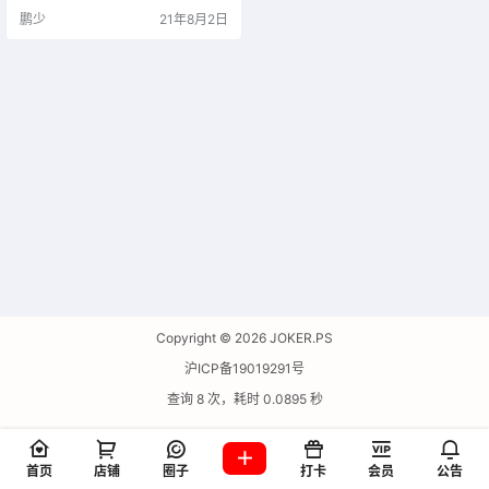
支持浏览器扩展，嗅探下载音视频
鹏少
21年8月2日
文件。功能虽然没有大名鼎鼎的IDM
下载利器那么强，但是核心断点续
传多线程下载功能这块无多大区
别，毕竟它的特色是免费！
Copyright © 2026
JOKER.PS
沪ICP备19019291号
查询 8 次，耗时 0.0895 秒
首页
店铺
圈子
打卡
会员
公告