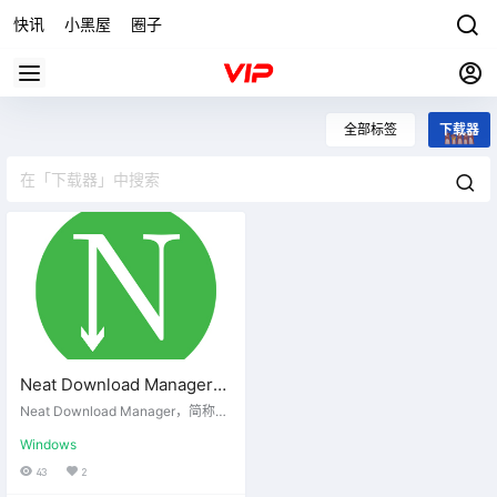
快讯
小黑屋
圈子
全部标签
下载器
Neat Download Manager下
载器 v1.3.0 汉化单文件
Neat Download Manager，简称N
DM，免费小巧的多线程下载工具。
Windows
这款免费轻量级的下载管理器，采
用动态分段算法下载文件，支持断
43
2
点续传，HTTP/SOCKS代理协议，