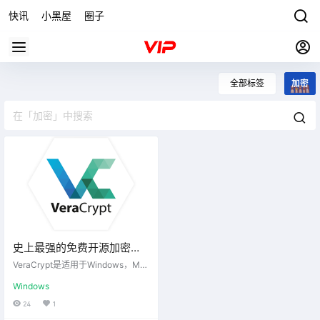
快讯
小黑屋
圈子
全部标签
加密
史上最强的免费开源加密软
件，VeraCrypt 1.24-
VeraCrypt是适用于Windows，Ma
Update8
c OSX和Linux的免费开源磁盘加密
Windows
软件。VeraCrypt为用于系统和分区
加密的算法增加了安全性，使其不
24
1
受暴力攻击的新发展的影响。VeraC