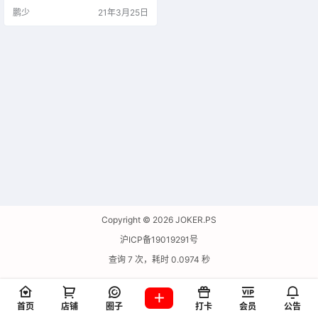
rypt还解决了TrueCrypt中存在的许
鹏少
21年3月25日
多漏洞和安全性问题。例如，当对
系统分区进行加密时，TrueCrypt使
用PBKDF2-RIPEMD160进行1000
次迭代，而在VeraCrypt中我们使用
327…
Copyright © 2026
JOKER.PS
沪ICP备19019291号
查询 7 次，耗时 0.0974 秒
首页
店铺
圈子
打卡
会员
公告