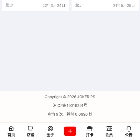
听书语音朗读功能、界面设计简洁
鹏少
22年3月24日
鹏少
21年5月25日
美观。
Copyright © 2026
JOKER.PS
沪ICP备19019291号
查询 9 次，耗时 0.0990 秒
首页
店铺
圈子
打卡
会员
公告