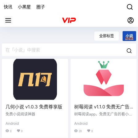
快讯
小黑屋
圈子
全部标签
小说
几何小说 v1.0.3 免费尊享版
树莓阅读 v1.1.0 免费无广告
的全网小说阅读器
免费小说阅读神器
树莓阅读app，免费无广告的看小说
软件，全网免费小说聚合应用，内
Android
Android
置1000+个优质书源可自定义管
理，拥有强大的智能搜索功能，可
0
0
20
0
选男女专区，支持替换净化功能，