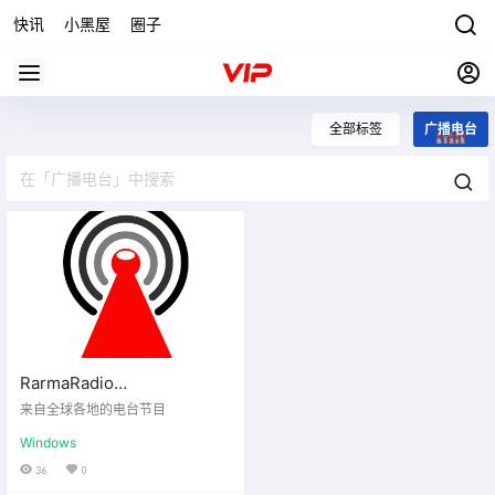
快讯
小黑屋
圈子
全部标签
广播电台
RarmaRadio
2.73.5/TapinRadio 2.15.4便
来自全球各地的电台节目
携版
Windows
36
0