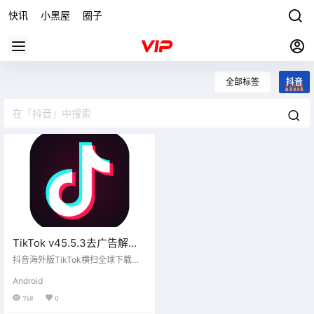
快讯
小黑屋
圈子
全部标签
抖音
TikTok v45.5.3去广告解除
封锁版
抖音海外版TikTok横扫全球下载量
常居榜首
Android
768
0