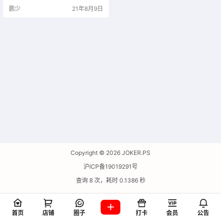
下载的文档与原始文档质量等同，
鹏少
21年8月9日
最终生成高清晰度的PDF格式文
档。
Copyright © 2026
JOKER.PS
沪ICP备19019291号
查询 8 次，耗时 0.1386 秒
首页
店铺
圈子
打卡
会员
公告