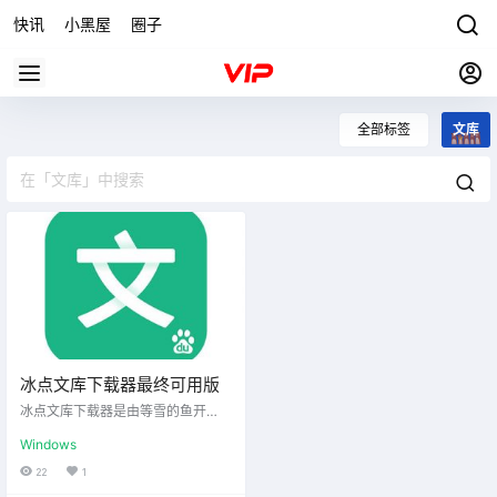
快讯
小黑屋
圈子
全部标签
文库
冰点文库下载器最终可用版
冰点文库下载器是由等雪的鱼开
发，无需积分即可自由下载百度，
Windows
豆丁，畅享网，mbalib，hp009，
max.book118文库等文档，支持多
22
1
个任务同时下载和断点续传下载，