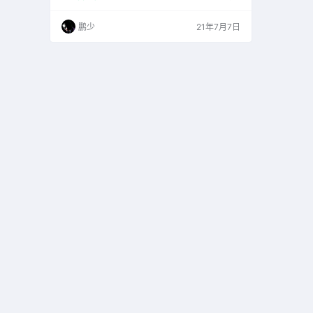
电脑的网络。你可以决定你的应用程序在哪里被
允许连接，以及这些连接的速度应该是多少。
鹏少
21年7月7日