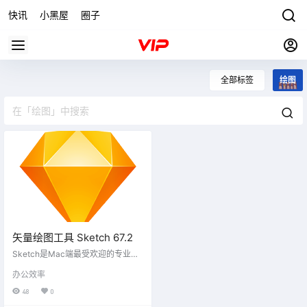
快讯
小黑屋
圈子
全部标签
绘图
矢量绘图工具 Sketch 67.2
Sketch是Mac端最受欢迎的专业矢
量图形绘制工具，拥有简约的设
办公效率
计，调色板，面板，菜单，窗口，
控件和功能强大的矢量绘图和文字
48
0
工具；包含针对UI设计的操作和交