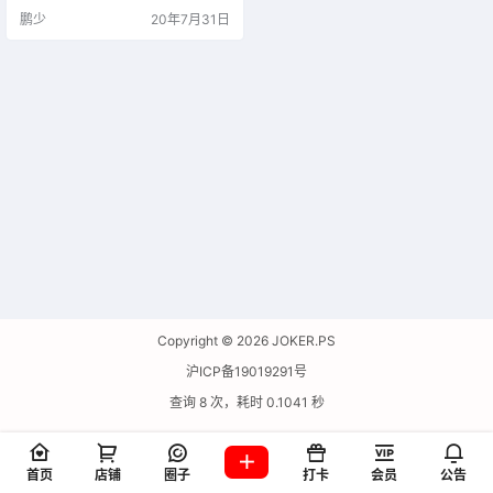
互模式，让你设计图标、移动手机U
鹏少
20年7月31日
I、网站UI等更加简单高效，帮助你
轻松的制作各种需要的图形。
Copyright © 2026
JOKER.PS
沪ICP备19019291号
查询 8 次，耗时 0.1041 秒
首页
店铺
圈子
打卡
会员
公告