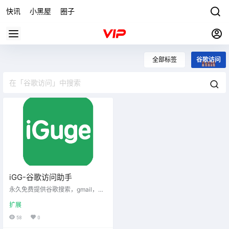
快讯
小黑屋
圈子
全部标签
谷歌访问
iGG-谷歌访问助手
永久免费提供谷歌搜索，gmail，Ch
rome Store,Android/Golang等谷歌
扩展
产品加速访问。在东亚主要机房均
布有节点，会自动帮助用户分配最
58
0
优节点服务器进行连接，从而使加