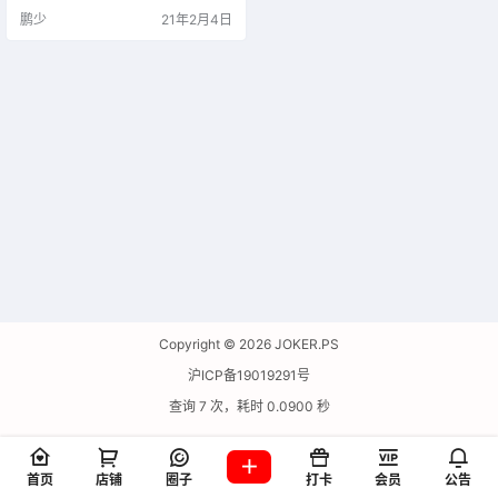
速效果达到最佳速度，使用更为便
鹏少
21年2月4日
捷
Copyright © 2026
JOKER.PS
沪ICP备19019291号
查询 7 次，耗时 0.0900 秒
首页
店铺
圈子
打卡
会员
公告