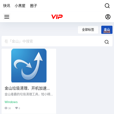
快讯
小黑屋
圈子
全部标签
金山
金山垃圾清理、开机加速、
软件管理独立版本
金山毒霸的垃圾清理工具，短小精
悍，有着绚丽的界面，无论是启动
Windows
画面还是扫描界面，设计得都是大
气有档次，而且还有着和界面一样
30
0
强大的功能，不失为国产清理软件