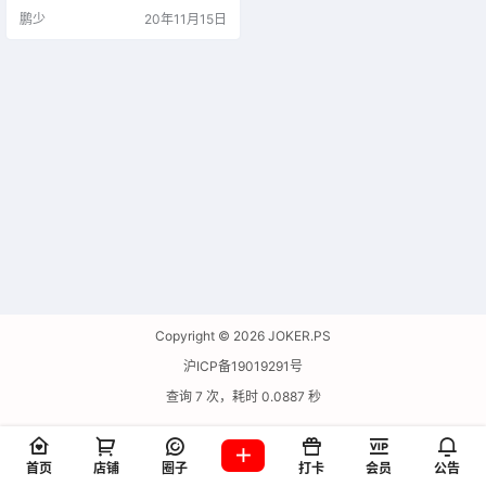
中的精品，极炫垃圾清理，就要爽
鹏少
20年11月15日
的感觉！金山毒霸的开机加速工具
是一款非常专业的开机加速软件，
这款软件为用户提供了开机优化、
硬件控制以及卸载残留等多种优化
功能，让你可以及时地对自己的设
备进行优化清理，使它能够更顺畅
地运行下去。金山毒霸的软件管理
工具是一款…
Copyright © 2026
JOKER.PS
沪ICP备19019291号
查询 7 次，耗时 0.0887 秒
首页
店铺
圈子
打卡
会员
公告