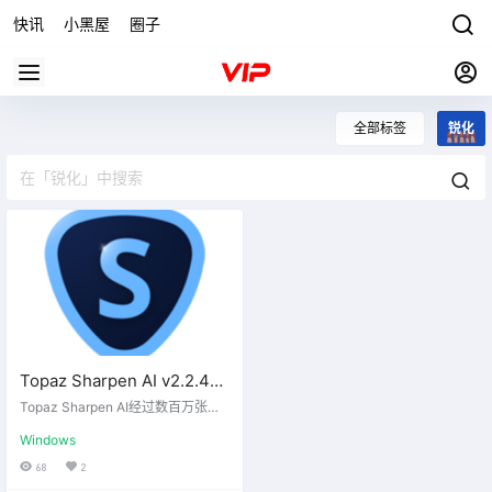
快讯
小黑屋
圈子
全部标签
锐化
Topaz Sharpen AI v2.2.4图
片智能防抖清晰锐化汉化版
Topaz Sharpen AI经过数百万张图
片训练，因此它可以了解细节与噪
Windows
声的特征，然后只增强细节。在某
些情况下，它甚至可以恢复图像详
68
2
细信息。修复模糊的图像，并挽救