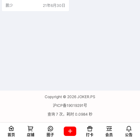
更多您珍贵的镜头，锐化需求是通
鹏少
21年6月30日
用的：大多数图像都从相机中直接
出来。或者，也许你的主题是在运
动，缺少焦点是另一个非常困难的
问题，很容易出错。锐化 AI 超越了
标准图像锐化，以挽救以前无法更
正的图像。只需点击几下即可锐化
图像，没有什么比拍…
Copyright © 2026
JOKER.PS
沪ICP备19019291号
查询 7 次，耗时 0.0984 秒
首页
店铺
圈子
打卡
会员
公告