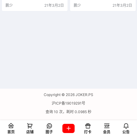
惊艳的排版和绚丽的色彩。
惊艳的排版和绚丽的色彩。
鹏少
21年3月2日
鹏少
21年3月2日
Copyright © 2026
JOKER.PS
沪ICP备19019291号
查询 10 次，耗时 0.0985 秒
首页
店铺
圈子
打卡
会员
公告