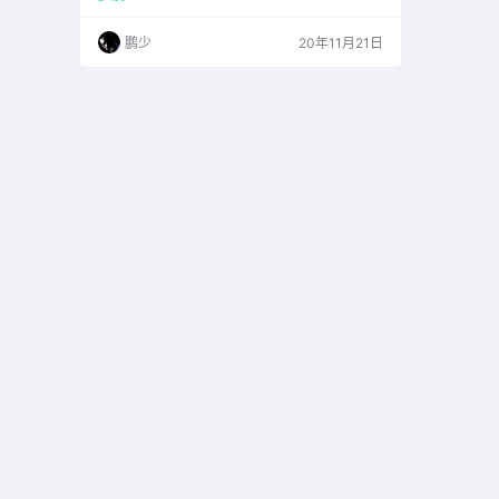
除此之外还支持拖放操作来编辑、删除或重新排
列书签，以及更多自定义功能。
鹏少
20年11月21日