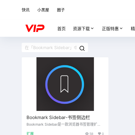
快讯
小黑屋
圈子
首页
资源下载
正版特惠
精
Bookmark Sidebar-书签侧边栏
Bookmark Sidebar是一款浏览器书签管理扩展
工具，平时可隐藏在屏幕边缘，需要的时候只需
扩展
58
0
点击或鼠标滑过提前设定的相应位置即可展开，