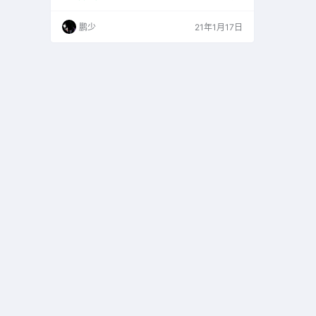
是一个完全免费的开源软件，以GNU GPL v2许
可证发布。
鹏少
21年1月17日