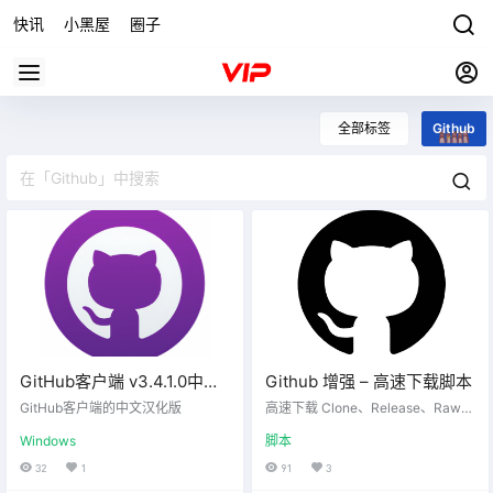
快讯
小黑屋
圈子
全部标签
Github
GitHub客户端 v3.4.1.0中文
Github 增强 – 高速下载脚本
汉化版
GitHub客户端的中文汉化版
高速下载 Clone、Release、Raw、
Code(ZIP) 等文件、项目列表单文
Windows
脚本
件快捷下载。脚本只是将加速后的
文件下载地址添加到了网页，省去
32
1
91
3
了手动获取的麻烦，方便直接点击