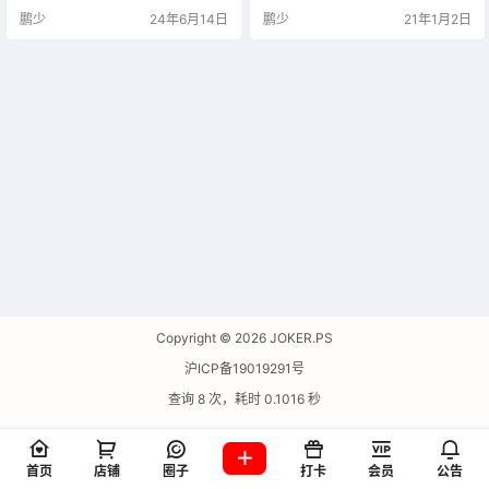
高速下载！只要你链接这些网站的
鹏少
24年6月14日
鹏少
21年1月2日
速度比 Github 原生用的亚马逊 CD
N 的速度更快，就是加速下载！
Copyright © 2026
JOKER.PS
沪ICP备19019291号
查询 8 次，耗时 0.1016 秒
首页
店铺
圈子
打卡
会员
公告