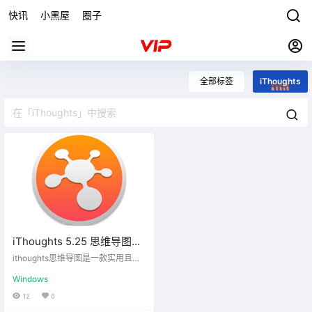
快讯
小黑屋
圈子
全部标签
iThoughts
iThoughts 5.25 思维导图便
携版
ithoughts思维导图是一款实用且专
业的思维导图工具，软件能够帮助
Windows
用户在PC端上制作工作所需的思维
导图，当我们需要进行头脑风暴的
12
0
时候，就可以将自己和其他人的点