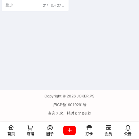
子、创意以树状图的形式进行记
鹏少
21年3月27日
录，从而帮助你想出极佳的创意想
法。ithoughts破解版同时还可以导
出为 Freemind，Mindmanager，O
PML 等程序所兼容的格式，方便在
其他软件中进行使用。
Copyright © 2026
JOKER.PS
沪ICP备19019291号
查询 7 次，耗时 0.1106 秒
首页
店铺
圈子
打卡
会员
公告