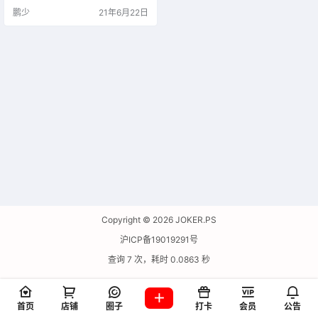
F、提取 PDF 中的图片和文本、编
鹏少
21年6月22日
辑 PDF元数据、保护 PDF、解锁受
密码保护的 PDF 文件。所有模式都
支持批量处理文件。这些功能全都
呈现在一个现代、友好的界面上。
Copyright © 2026
JOKER.PS
沪ICP备19019291号
查询 7 次，耗时 0.0863 秒
首页
店铺
圈子
打卡
会员
公告