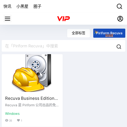
快讯
小黑屋
圈子
全部标签
Piriform Recuva
Recuva Business Edition
v1.53.1087数据恢复软件绿
Recuva 是 Piriform 公司出品的免费
色版
文件恢复工具，能直接恢复硬盘、
Windows
闪盘、存储卡(如SD 卡，MMC卡等
等)上的数据。Recuva继承Piriform
35
1
产品的小巧、绿色、强大等特点！R