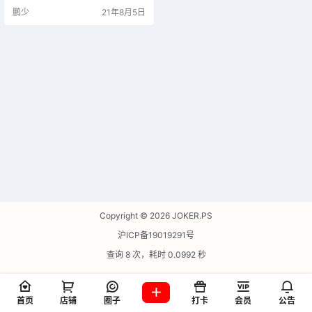
ecuva支持FAT12，FAT16，FAT3
鹏少
21年8月5日
2，NTFS 文件系统。 通过 Recuva
扫描后可以把你误删的文件找回
来，前提是磁盘的这个扇区没有被
重复写入数据或是没有使用一些文
件永久删除工具粉碎掉，所以…
Copyright © 2026
JOKER.PS
沪ICP备19019291号
查询 8 次，耗时 0.0992 秒
首页
店铺
圈子
打卡
会员
公告