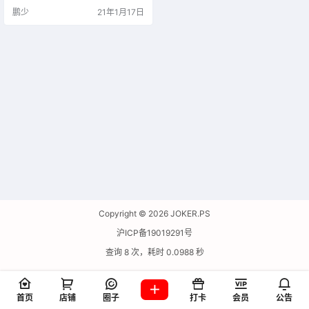
将无法选择的文字设置成文本框进
鹏少
21年1月17日
行复制，支持多种窗体文本的复
制，包括常规静态对话框、程序选
项卡、系统消息等，让你可以轻松
复制各种无法复制的窗体文本，还
支持热键操作，可以使用鼠标+快捷
键进行操作，支持多种快捷键组
合，使用快捷键操作更…
Copyright © 2026
JOKER.PS
沪ICP备19019291号
查询 8 次，耗时 0.0988 秒
首页
店铺
圈子
打卡
会员
公告