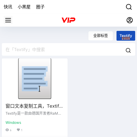
快讯
小黑屋
圈子
全部标签
Textify
窗口文本复制工具，Textify
v1.8.2
Textify是一款由德国开发者RaMMi
cHaeL开发的小巧实用的窗体文本
Windows
复制软件，软件体积小巧，免费开
源，通过这款软件可以帮助你轻松
6
1
复制Windows窗体文本消息，可以