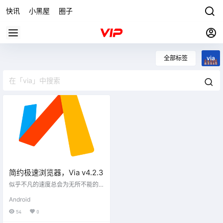
快讯
小黑屋
圈子
全部标签
via
简约极速浏览器，Via v4.2.3
似乎不凡的速度总会为无所不能的
定制让步，似乎简约的界面总会为
Android
繁杂的功能牺牲，Via 浏览器在打破
陈规旧则，让你看到另种可能。简
54
0
约界面及小巧身形之下，功能依旧