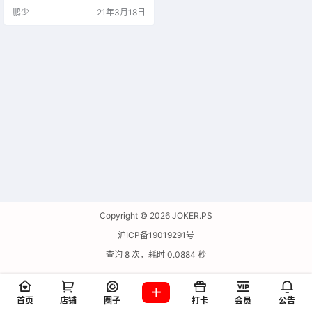
丰富。完善的主题自定义，可扩展
鹏少
21年3月18日
的插件系统，各式各样的小工具，
这一切，为你而来。
Copyright © 2026
JOKER.PS
沪ICP备19019291号
查询 8 次，耗时 0.0884 秒
首页
店铺
圈子
打卡
会员
公告