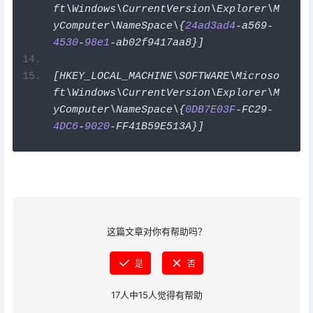
ft\Windows\CurrentVersion\Explorer\M
yComputer\NameSpace\{
24ad3ad4
-
a569
-
4530
-
98e1
-
ab02f9417aa8
}]
[
HKEY_LOCAL_MACHINE\SOFTWARE\Microso
ft\Windows\CurrentVersion\Explorer\M
yComputer\NameSpace\{
0DB7E03F
-
FC29
-
4DC6
-
9020
-
FF41B59E513A
}]
这篇文章对你有帮助吗？
是
否
17
人中
15
人觉得有帮助