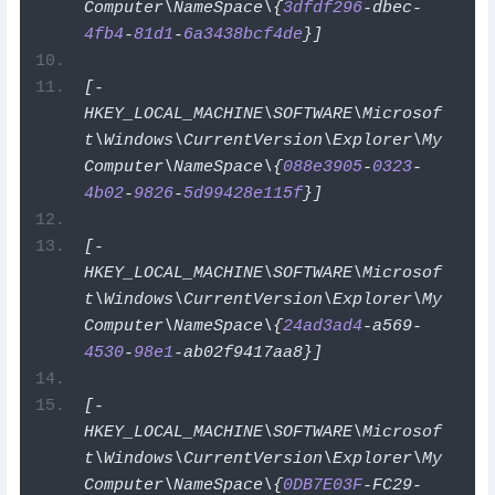
Computer\NameSpace\{
3dfdf296
-
dbec
-
4fb4
-
81d1
-
6a3438bcf4de
}]
[-
HKEY_LOCAL_MACHINE\SOFTWARE\Microsof
t\Windows\CurrentVersion\Explorer\My
Computer\NameSpace\{
088e3905
-
0323
-
4b02
-
9826
-
5d99428e115f
}]
[-
HKEY_LOCAL_MACHINE\SOFTWARE\Microsof
t\Windows\CurrentVersion\Explorer\My
Computer\NameSpace\{
24ad3ad4
-
a569
-
4530
-
98e1
-
ab02f9417aa8
}]
[-
HKEY_LOCAL_MACHINE\SOFTWARE\Microsof
t\Windows\CurrentVersion\Explorer\My
Computer\NameSpace\{
0DB7E03F
-
FC29
-