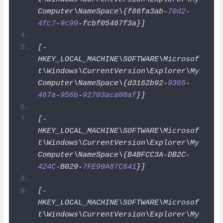
Computer\NameSpace\{f86fa3ab
-
70d2
-
4fc7
-
9c99
-
fcbf05467f3a
}]
[-
HKEY_LOCAL_MACHINE\SOFTWARE\Microsof
t\Windows\CurrentVersion\Explorer\My
Computer\NameSpace\{d3162b92
-
9365
-
467a
-
956b
-
92703aca08af
}]
[-
HKEY_LOCAL_MACHINE\SOFTWARE\Microsof
t\Windows\CurrentVersion\Explorer\My
Computer\NameSpace\{B4BFCC3A
-
DB2C
-
424C
-
B029
-
7FE99A87C641
}]
[-
HKEY_LOCAL_MACHINE\SOFTWARE\Microsof
t\Windows\CurrentVersion\Explorer\My