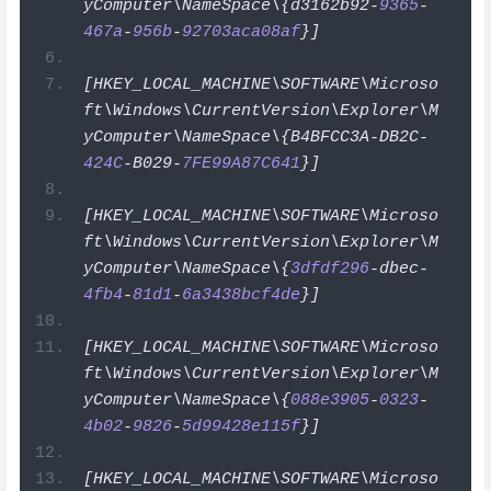
yComputer\NameSpace\{d3162b92
-
9365
-
467a
-
956b
-
92703aca08af
}]
[
HKEY_LOCAL_MACHINE\SOFTWARE\Microso
ft\Windows\CurrentVersion\Explorer\M
yComputer\NameSpace\{B4BFCC3A
-
DB2C
-
424C
-
B029
-
7FE99A87C641
}]
[
HKEY_LOCAL_MACHINE\SOFTWARE\Microso
ft\Windows\CurrentVersion\Explorer\M
yComputer\NameSpace\{
3dfdf296
-
dbec
-
4fb4
-
81d1
-
6a3438bcf4de
}]
[
HKEY_LOCAL_MACHINE\SOFTWARE\Microso
ft\Windows\CurrentVersion\Explorer\M
yComputer\NameSpace\{
088e3905
-
0323
-
4b02
-
9826
-
5d99428e115f
}]
[
HKEY_LOCAL_MACHINE\SOFTWARE\Microso