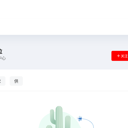
拉
关注
中心
求
供