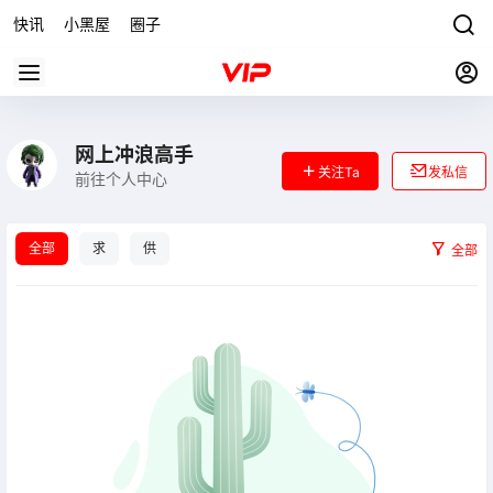
快讯
小黑屋
圈子
网上冲浪高手
关注Ta
发私信
前往个人中心
全部
求
供
全部