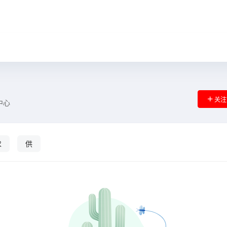
关注
中心
求
供