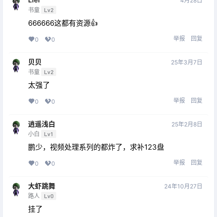
4月28日
书童
Lv2
666666这都有资源👍
举报
回复
0
0
贝贝
25年3月7日
书童
Lv2
太强了
举报
回复
0
0
逍遥浅白
25年2月8日
小白
Lv1
鹏少，视频处理系列的都炸了，求补123盘
举报
回复
0
0
大虾跳舞
24年10月27日
路人
Lv0
挂了