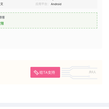
中文
应用平台：
Android
游客
权限
给TA支持
共0人