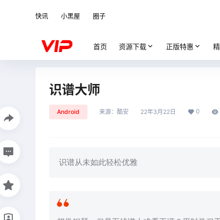
快讯
小黑屋
圈子
首页
资源下载
正版特惠
精
识谱大师
0
Android
来源：
酷安
22年3月22日
识谱从未如此轻松优雅