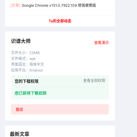
[文章]
Google Chrome v151.0.7922.109 增强便携版
Ta的全部动态
识谱大师
查看演示
文件大小
：
23MB
文件格式
：
apk
界面语言
：
简体中文
应用平台
：
Android
查看全部权限
您的下载权限
您已获得下载权限
酷安
最新文章