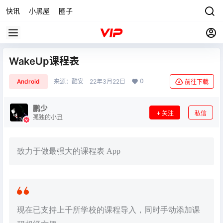
快讯
小黑屋
圈子
WakeUp课程表
0
Android
来源：
酷安
22年3月22日
前往下载
鹏少
关注
私信
孤独的小丑
致力于做最强大的课程表 App
现在已支持上千所学校的课程导入，同时手动添加课