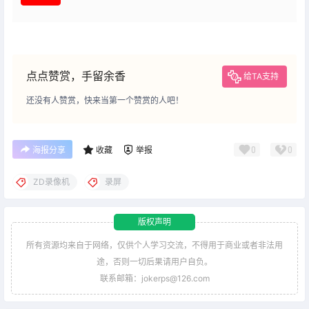
点点赞赏，手留余香
给TA支持
还没有人赞赏，快来当第一个赞赏的人吧！
0
0
海报分享
收藏
举报
ZD录像机
录屏
版权声明
所有资源均来自于网络，仅供个人学习交流，不得用于商业或者非法用
途，否则一切后果请用户自负。
联系邮箱：jokerps@126.com