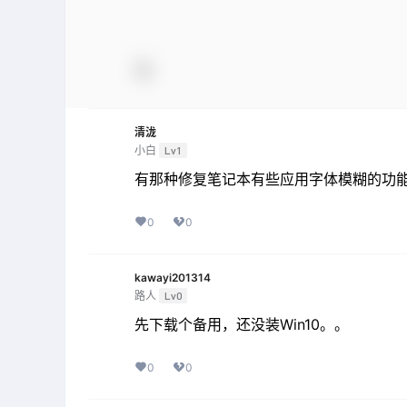
清泷
小白
Lv1
有那种修复笔记本有些应用字体模糊的功
0
0
kawayi201314
路人
Lv0
先下载个备用，还没装Win10。。
0
0