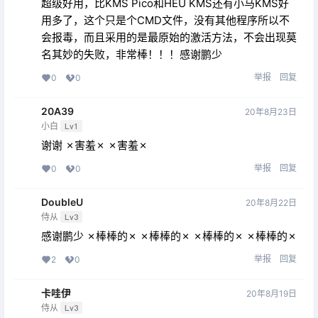
超级好用，比KMS Pico和HEU KMS还有小马KMS好
用多了，这个只是个CMD文件，没有其他程序所以不
会报毒，而且采用的是最原始的激活方法，不会出现莫
名其妙的失败，非常棒！！！感谢鹏少
举报
回复
0
0
20A39
20年8月23日
小白
Lv1
谢谢 ✗害羞✗ ✗害羞✗
举报
回复
0
0
DoubleU
20年8月22日
侍从
Lv3
感谢鹏少 ✗棒棒的✗ ✗棒棒的✗ ✗棒棒的✗ ✗棒棒的✗
举报
回复
2
0
卡哇伊
20年8月19日
侍从
Lv3