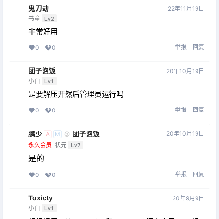
鬼刀劫
22年11月19日
书童
Lv2
非常好用
举报
回复
0
0
团子泡饭
20年10月19日
小白
Lv1
是要解压开然后管理员运行吗
举报
回复
0
0
鹏少
团子泡饭
20年10月19日
@
A
M
永久会员
状元
Lv7
是的
举报
回复
0
0
Toxicty
20年9月9日
小白
Lv1