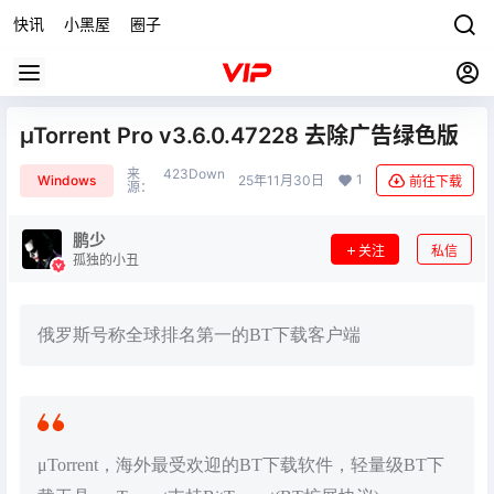
快讯
小黑屋
圈子
µTorrent Pro v3.6.0.47228 去除广告绿色版
来
423Down
1
Windows
25年11月30日
前往下载
源：
鹏少
关注
私信
孤独的小丑
俄罗斯号称全球排名第一的BT下载客户端
μTorrent，海外最受欢迎的BT下载软件，轻量级BT下