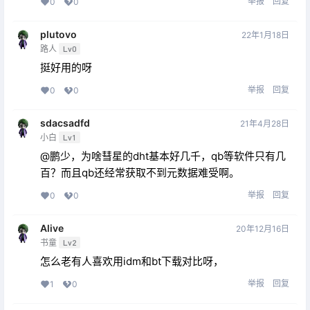
举报
回复
0
0
plutovo
22年1月18日
路人
Lv0
挺好用的呀
举报
回复
0
0
sdacsadfd
21年4月28日
小白
Lv1
@鹏少，为啥彗星的dht基本好几千，qb等软件只有几
百？而且qb还经常获取不到元数据难受啊。
举报
回复
0
0
Alive
20年12月16日
书童
Lv2
怎么老有人喜欢用idm和bt下载对比呀，
举报
回复
1
0