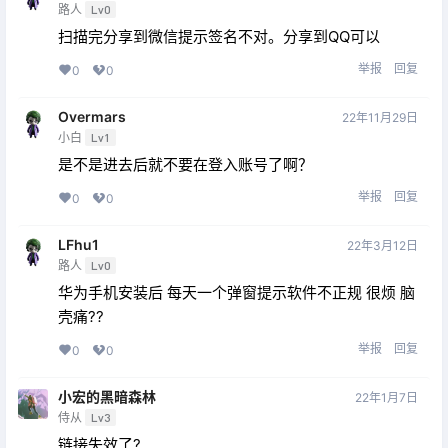
路人
Lv0
扫描完分享到微信提示签名不对。分享到QQ可以
举报
回复
0
0
Overmars
22年11月29日
小白
Lv1
是不是进去后就不要在登入账号了啊？
举报
回复
0
0
LFhu1
22年3月12日
路人
Lv0
华为手机安装后 每天一个弹窗提示软件不正规 很烦 脑
壳痛??
举报
回复
0
0
小宏的黑暗森林
22年1月7日
侍从
Lv3
链接失效了?