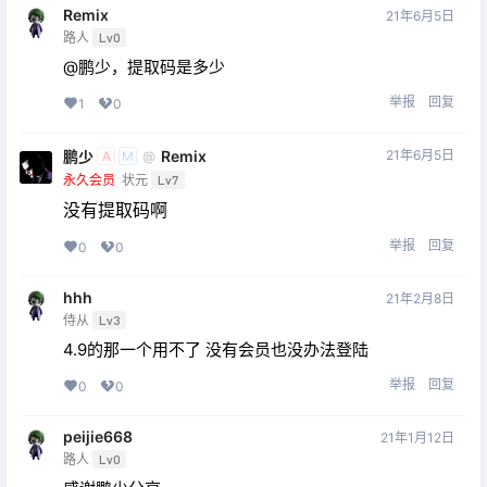
Remix
21年6月5日
路人
Lv0
@鹏少，提取码是多少
举报
回复
1
0
鹏少
Remix
21年6月5日
@
A
M
永久会员
状元
Lv7
没有提取码啊
举报
回复
0
0
hhh
21年2月8日
侍从
Lv3
4.9的那一个用不了 没有会员也没办法登陆
举报
回复
0
0
peijie668
21年1月12日
路人
Lv0