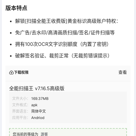
版本特点
解锁[扫描全能王收费版]黄金标识高级账户特权：
免广告/去水印/高清画质扫描/签名/证件扫描等
拥有100次OCR文字识别额度（内置了密钥）
破解签名验证、裁剪正常（无裁剪错误提示）
查看
下载权限
全能扫描王 v7.16.5高级版
文件大小：
169.37MB
文件格式：
apk
界面语言：
简体中文
应用平台：
Andriod
您当前的等级为
游客