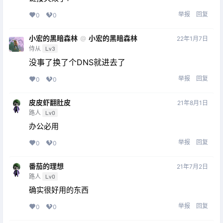
举报
回复
0
0
小宏的黑暗森林
小宏的黑暗森林
@
22年1月7日
侍从
Lv3
没事了换了个DNS就进去了
举报
回复
0
0
皮皮虾翻肚皮
21年8月1日
路人
Lv0
办公必用
举报
回复
0
0
番茄的理想
21年7月2日
路人
Lv0
确实很好用的东西
举报
回复
0
0