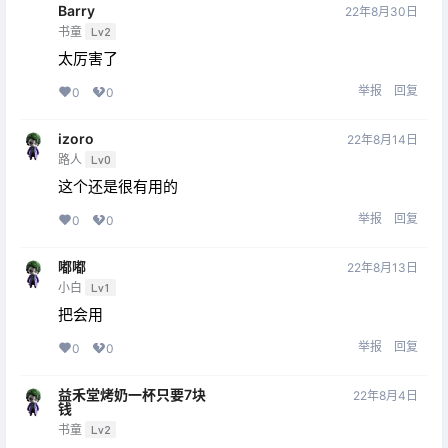
Barry
22年8月30日
书童
Lv2
太厉害了
举报
回复
0
0
izoro
22年8月14日
路人
Lv0
这个还是很有用的
举报
回复
0
0
嘟嘟
22年8月13日
小白
Lv1
把会用
举报
回复
0
0
益禾堂烤奶一杯只要7块
22年8月4日
钱
书童
Lv2