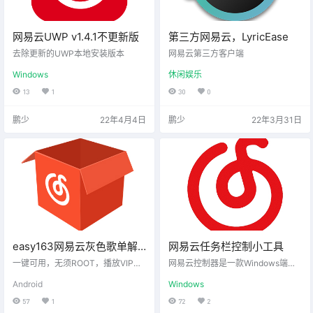
网易云UWP v1.4.1不更新版
第三方网易云，LyricEase
去除更新的UWP本地安装版本
网易云第三方客户端
Windows
休闲娱乐
13
1
30
0
鹏少
22年4月4日
鹏少
22年3月31日
easy163网易云灰色歌单解
网易云任务栏控制小工具
锁助手
一键可用，无须ROOT，播放VIP和
网易云控制器是一款Windows端美
下架歌曲，任意歌曲下载到本地，
化工具，可通过任务栏快捷键控制
Android
Windows
下架歌曲收藏
网易云客户端播放、上一首、下一
首和歌词显示操作。
57
1
72
2