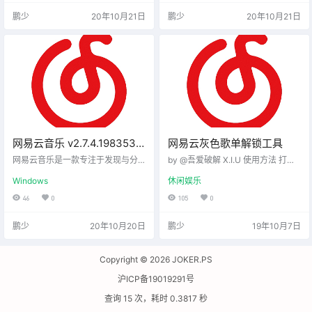
鹏少
20年10月21日
鹏少
20年10月21日
网易云音乐 v2.7.4.198353
网易云灰色歌单解锁工具
绿色便携版本
网易云音乐是一款专注于发现与分
by @吾爱破解 X.I.U 使用方法 打开
享的音乐产品，依托专业音乐人、D
文件夹，双击运行“解锁网易云音乐
Windows
休闲娱乐
J、好友推荐及社交功能，为用户打
小工具.exe”应用程序； 默认状态
造的全新音乐生活。网易云音乐最
下，点击启用即可（根据不同客户
46
0
105
0
大的特色是推荐算法和歌曲评论，
端选择相应的模式）； 打开网易云
以及拥有大量正版高质量的歌单：
客户端，在“工具”栏中选择自定义代
鹏少
20年10月20日
鹏少
19年10月7日
外语，电音，纯音乐，ACG等等，
理，并按照图示设置参数； 点击“确
深受年轻用户喜爱。
定”后重启网易云即可。
Copyright © 2026
JOKER.PS
沪ICP备19019291号
查询 15 次，耗时 0.3817 秒