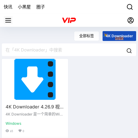
快讯
小黑屋
圈子
全部标签
4K Downloader
4K Downloader 4.26.9 视频
下载器便携版
4K Downloader 是一个简单的Wind
ows应用程序，用于从YouTube和其
Windows
他视频流媒体站点下载和转换4K和8
K Ultra HD视频。它最多可将您的下
65
0
载速度提高5倍。